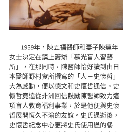
1959年，陳五福醫師和妻子陳連年
女士決定在鎮上籌辦「慕光盲人習藝
所」，在那同時，陳醫師恰好讀到由日
本醫師野村實所撰寫的「人－史懷哲」
大為感動，便以德文和史懷哲通信。史
懷哲竟遠從非洲回信鼓勵陳醫師致力這
項盲人教育福利事業，於是他便與史懷
哲展開恆久不渝的友誼。史氏過逝後，
史懷哲紀念中心更將史氏使用過的餐