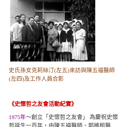
史氏孫女克莉絲汀(左五)來訪與陳五福醫師
(左四)及工作人員合影
《史懷哲之友會活動紀實》
1975年
～創立「史懷哲之友會」 為慶祝史懷
哲誕生一百年，由陳五福醫師、郭維租醫